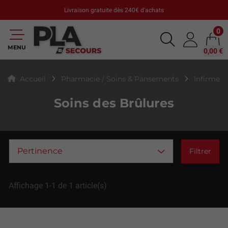
Livraison gratuite dès 240€ d'achats
0
MENU
0,00 €
Accueil
Pharmacie / Soins & Pansements
Infirmeri
Soins des Brûlures
Pertinence
Filtrer
Affichage 1-1 de 1 article(s)