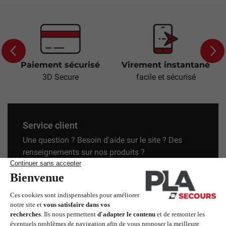
Paiement sécurisé
Virement instantané
Previous
Next
3D Secure
facile et sécurisé
Service client
Une question ? Besoin d'aide sur le site ? Des
renseignements sur nos produits ?
+33 (0)4 67 31 81 45
secours@pla.fr