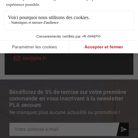
Service technique et SAV
Pour l'entretien et la réparation de votre
équipement de secours, notre équipe formée et
agréée s'occupe de vous.
+33 (0)4 67 31 80 45
sav@pla.fr
Bénéficiez de 5% de remise sur votre première
commande en vous inscrivant à la newsletter
PLA secours
Ne manquez plus aucune actualité ou promotion !