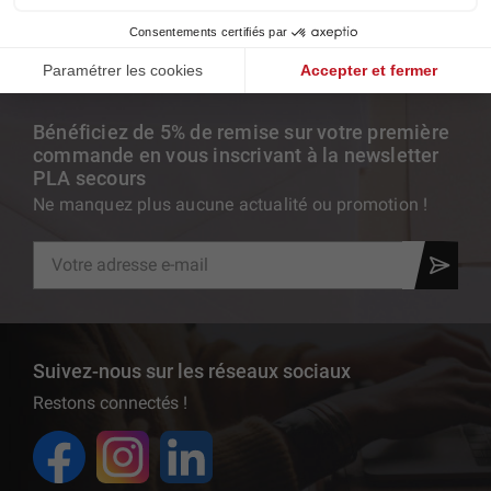
sav@pla.fr
Bénéficiez de 5% de remise sur votre première
commande en vous inscrivant à la newsletter
PLA secours
Ne manquez plus aucune actualité ou promotion !
Suivez-nous sur les réseaux sociaux
Restons connectés !