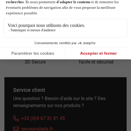
Paiement sécurisé
Virement instantané
Previous
Next
3D Secure
facile et sécurisé
Service client
Une question ? Besoin d'aide sur le site ? Des
renseignements sur nos produits ?
+33 (0)4 67 31 81 45
secours@pla.fr