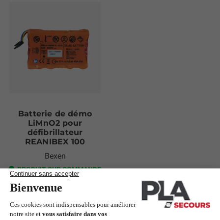
Batterie de démo
LiMnO2 pour
défibrillateur
REANIBEX 100
Bexen
PRODUIT SUR COMMANDE
180,00 €
Ajouter au panier