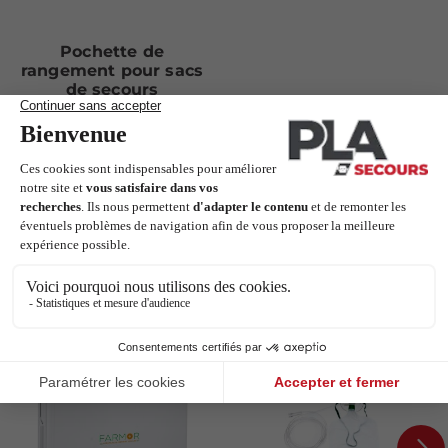
Pochette de
rangement pour sacs
de secours
EN STOCK
8,50 €
Voir les modèles
Les clients qui ont acheté ce produit
ont également acheté :