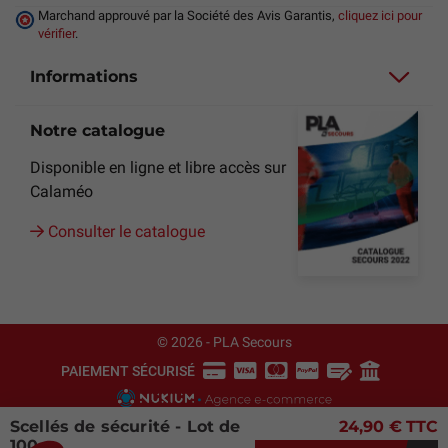
Marchand approuvé par la Société des Avis Garantis,
cliquez ici pour
vérifier
.
Informations
Notre catalogue
Disponible en ligne et libre accès sur
Calaméo
Consulter le catalogue
© 2026 - PLA Secours
PAIEMENT SÉCURISÉ
Scellés de sécurité - Lot de
24,90 €
TTC
100