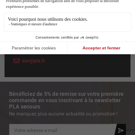
Service technique et SAV
Pour l'entretien et la réparation de votre
équipement de secours, notre équipe formée et
agréée s'occupe de vous.
+33 (0)4 67 31 80 45
sav@pla.fr
Bénéficiez de 5% de remise sur votre première
commande en vous inscrivant à la newsletter
PLA secours
Ne manquez plus aucune actualité ou promotion !