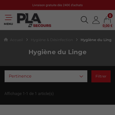
Livraison gratuite dès 240€ d'achats
0
MENU
0,00 €
Hygiène du Linge
Accueil
Hygiène & Désinfection
Hygiène du Linge
Pertinence
Filtrer
Affichage 1-1 de 1 article(s)