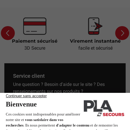
Paiement sécurisé
Virement instantané
Previous
Next
3D Secure
facile et sécurisé
Service client
Une question ? Besoin d'aide sur le site ? Des
renseignements sur nos produits ?
+33 (0)4 67 31 81 45
secours@pla.fr