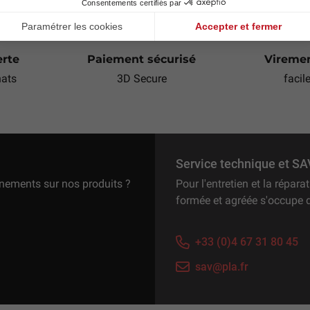
erte
Paiement sécurisé
Viremen
hats
3D Secure
facil
Service technique et SA
gnements sur nos produits ?
Pour l'entretien et la répar
formée et agréée s'occupe 
+33 (0)4 67 31 80 45
sav@pla.fr