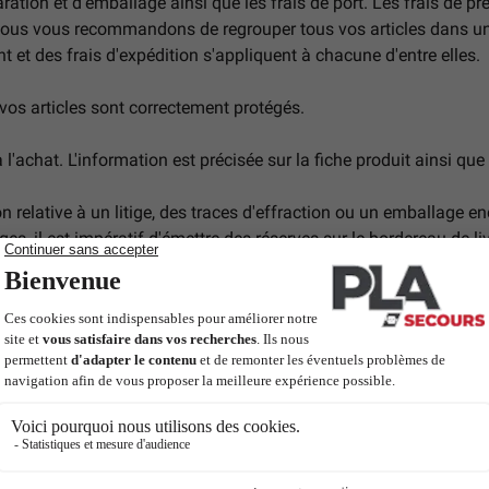
aration et d'emballage ainsi que les frais de port. Les frais de pr
is. Nous vous recommandons de regrouper tous vos articles dan
t des frais d'expédition s'appliquent à chacune d'entre elles.
vos articles sont correctement protégés.
l'achat. L'information est précisée sur la fiche produit ainsi que
 relative à un litige, des traces d'effraction ou un emballage end
, il est impératif d'émettre des réserves sur le bordereau de li
ra considéré comme accepté et ne pourra pas faire l'objet d'une c