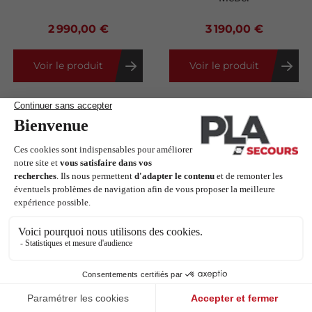
2 990,00 €
3 190,00 €
Voir le produit
Voir le produit
Chariot Titanus4
Brancard fixe 1515
7062/4RG Proof
Proof
MeBer
MeBer
MeBer