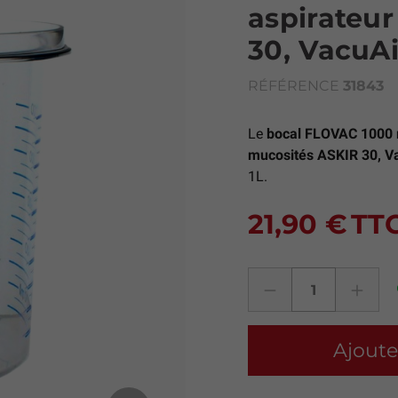
aspirateu
30, VacuA
RÉFÉRENCE
31843
Le
bocal FLOVAC 1000 
mucosités ASKIR 30, V
1L.
21,90 €
TT
Ajoute