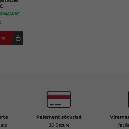
jetable
C
COMMANDE
€
ier
erte
Paiement sécurisé
Viremen
hats
3D Secure
facil