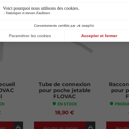
ecueil
Tube de connexion
Raccor
LOVAC
pour poche jetable
pour p
l
FLOVAC
CK
EN STOCK
PRODU
€
18,90 €
ier
Ajouter au panier
Ajoute