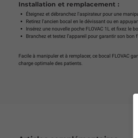
Installation et remplacement :
Éteignez et débranchez l'aspirateur pour une manipu
Retirez l'ancien bocal en le dévissant ou en appuyan
Insérez une nouvelle poche FLOVAC 1L et fixez le bo
Branchez et testez l’appareil pour garantir son bon
Facile à manipuler et à remplacer, ce bocal FLOVAC gara
charge optimale des patients.