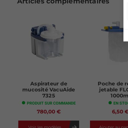
Articles complémentaires
Aspirateur de
Poche de r
mucosité VacuAide
jetable F
7325
1000m
PRODUIT SUR COMMANDE
EN STO
780,00 €
6,50 
Voir les modèles
Ajouter au pan