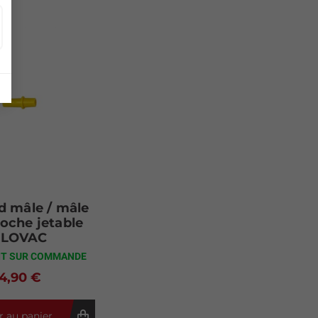
d mâle / mâle
oche jetable
FLOVAC
IT SUR COMMANDE
4,90 €
r au panier