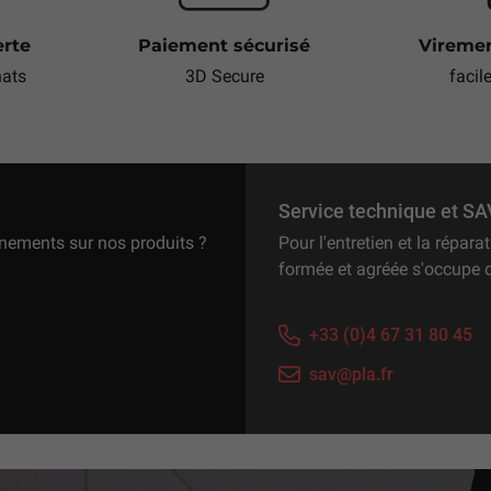
erte
Paiement sécurisé
Viremen
hats
3D Secure
facil
Service technique et SA
gnements sur nos produits ?
Pour l'entretien et la répar
formée et agréée s'occupe 
+33 (0)4 67 31 80 45
sav@pla.fr