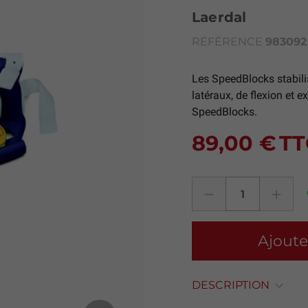
Laerdal
RÉFÉRENCE
983092
Les SpeedBlocks stabili
latéraux, de flexion et e
SpeedBlocks.
89,00 €
TT
Ajoute
DESCRIPTION