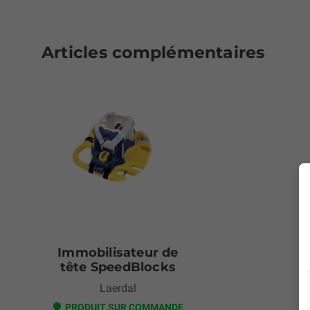
Articles complémentaires
Immobilisateur de
tête SpeedBlocks
Laerdal
PRODUIT SUR COMMANDE