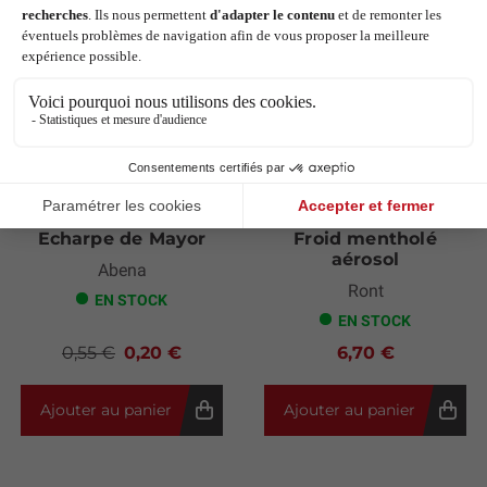
Echarpe de Mayor
Froid mentholé
aérosol
Abena
Ront
EN STOCK
EN STOCK
0,55 €
0,20 €
6,70 €
Ajouter au panier
Ajouter au panier