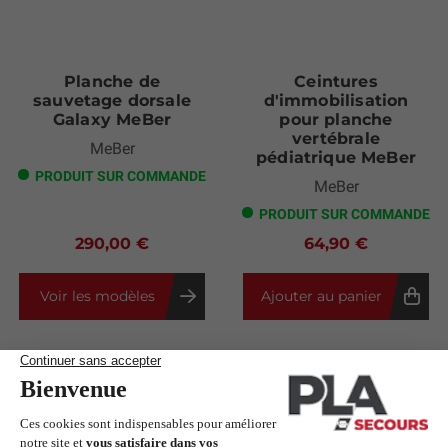
Planche de
Ceintures
sauvetage dorsale
d'immobilisation
Galaxy MeBer
pour planche
vertébrale
MeBer
pédiatrique MeBer
PRODUIT SUR COMMANDE
MeBer
PRODUIT SUR COMMANDE
290,00 €
64,90 €
Voir les modèles
Ajouter au panier
Les clients qui ont acheté ce produit
ont également acheté :