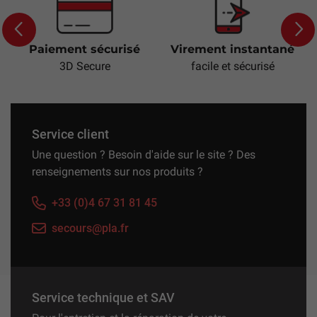
ement sécurisé
Virement instantané
Service 
Previous
Next
3D Secure
facile et sécurisé
100% i
Service client
Une question ? Besoin d'aide sur le site ? Des
renseignements sur nos produits ?
+33 (0)4 67 31 81 45
secours@pla.fr
Service technique et SAV