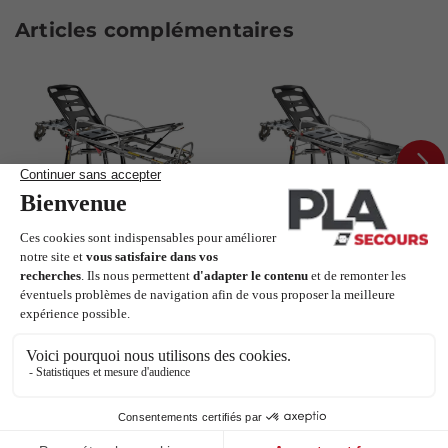
Articles complémentaires
Next
Brancard Mercury 4
Brancard Mercury 4
MeBer
MeBer - Version
haute
MeBer
MeBer
4 790,00 €
4 890,00 €