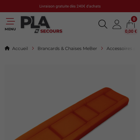
Livraison gratuite dès 240€ d'achats
0
MENU
0,00 €
Accueil
Brancards & Chaises MeBer
Accessoires po