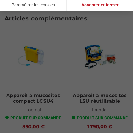
Articles complémentaires
Appareil à mucosités
Appareil à mucosités
compact LCSU4
LSU réutilisable
Laerdal
Laerdal
PRODUIT SUR COMMANDE
PRODUIT SUR COMMANDE
830,00 €
1 790,00 €