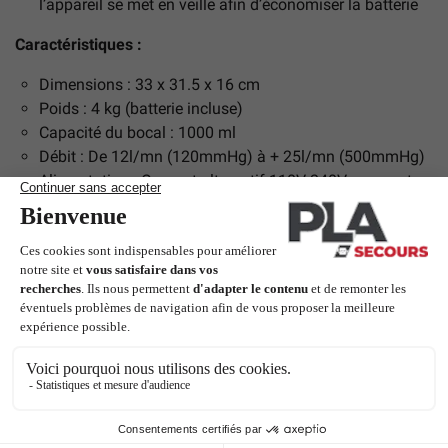
l’appareil se met en veille afin d’économiser la batterie
Caractéristiques :
Dimensions : 33 x 31.5 x 16 cm
Poids : 4 kg (batterie incluse)
Capacité du bocal : 1000 ml
Débit : De 12l/mn (120mmHg) à + 25l/mn (500mmHg)
Alimentation : Courant alternatif 110V-240V ; courant
continu 12-28V
Batterie : amovible plomb-acide (12V 2.0Ah)
Bocal SERRES : de 45 mn (+ 500mmHg)
Haute performance : débit 25 l/mm pour un réglage de
+500 mmHg
Livré avec : Cordon d’alimentation secteur et courant
continu (12-28V)
Garantie 6 mois