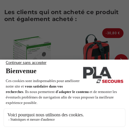
Les clients qui ont acheté ce produit
ont également acheté :
-30,80 €
Next
Compresse non tissé
Poche multi-usage
et stérile
TIC
EN STOCK
Dimatex
EN STOCK