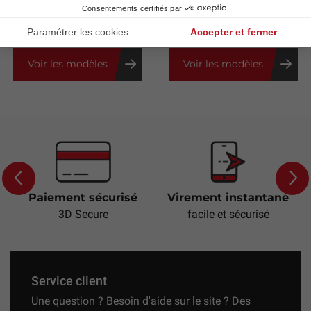
2,64 €
70,80 €
40,00 €
Voir les modèles
Voir les modèles
Paiement sécurisé
Virement instantané
Previous
Next
3D Secure
facile et sécurisé
Service client
Une question ? Besoin d'aide sur le site ? Des