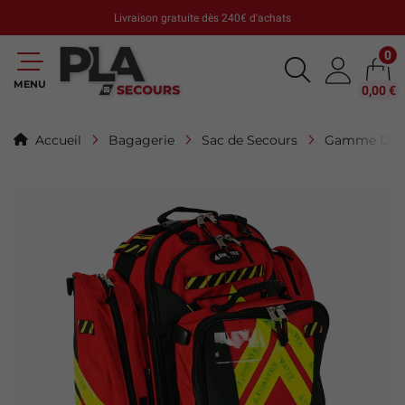
Livraison gratuite dès 240€ d'achats
0
MENU
0,00 €
Accueil
Bagagerie
Sac de Secours
Gamme Dim