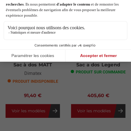
Next
Sac à dos MATT
Sac a dos Legend
PRODUIT SUR COMMANDE
Dimatex
PRODUIT INDISPONIBLE
91,40 €
405,60 €
Voir les modèles
Voir les modèles