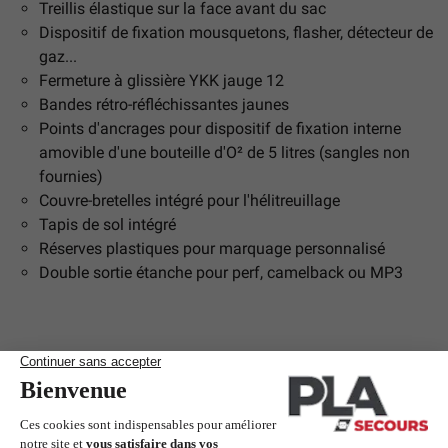
Treillis élastique sur la face avant du sac
Dispositif de fixation mousquetons, flasher, détecteur de
gaz...
Fermeture à glissière YKK jauge 12
Bandes rétro-réfléchissantes jaunes
Points d'ancrages pour dispositif de fixation interne
amovible d'une bouteille d'O² de 5 litres (sangles non
fournies)
Couvre-bretelles intégré pour l'hélitreuillage
Tapis de sol intégré
Réserves plastiques pour marquage personnalisé
Double sortie étanche pour perf, camelback ou MP3
Articles complémentaires