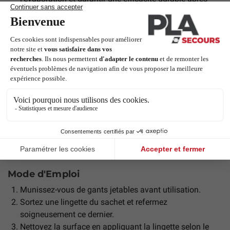
ouverture (jusqu’à 3 mois après ouverture en refermant
bien après usage).
Applications multiples
Ces lingettes sont parfaitement adaptées :
À la désinfection de dispositifs médicaux tels que
respirateurs, tensiomètres ou sondes échographiques.
Au nettoyage des accessoires pédagogiques comme les
mannequins de secourisme.
À l’entretien des surfaces dans les milieux collectifs
(tables, poignées, équipements).
Mode d'Emploi
Munissez-vous de gants jetables avant utilisation.
Sortez une lingette du sachet et refermez
soigneusement ce dernier.
Nettoyez la surface en appliquant la lingette selon le