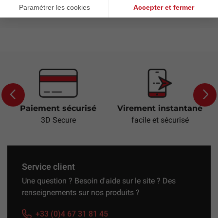
Paiement sécurisé
Virement instantané
Previous
Next
3D Secure
facile et sécurisé
Service client
Une question ? Besoin d'aide sur le site ? Des
renseignements sur nos produits ?
+33 (0)4 67 31 81 45