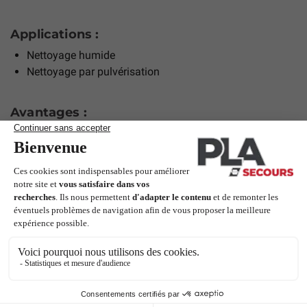
Applications :
Nettoyage humide
Nettoyage par pulvérisation
Avantages :
Kit complet
Nettoyage rapide et sans traces
Manche télescopique pour zones difficiles d’accès
Idéal pour vitres, miroirs et baies vitrées
Domaines d’utilisation :
Collectivités
Hôtellerie & restauration
Industrie
Santé