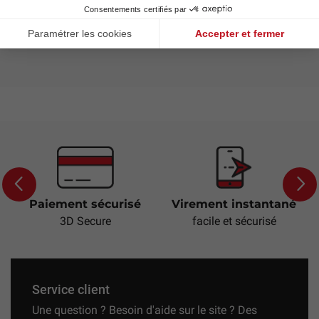
assistance respiratoire fiable et sécurisée en toute
situation.
Paiement sécurisé
Virement instantané
Previous
Next
3D Secure
facile et sécurisé
Service client
Une question ? Besoin d'aide sur le site ? Des