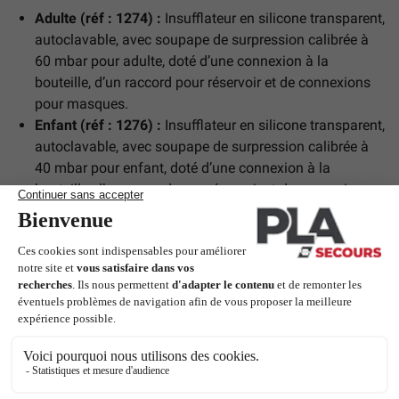
Adulte (réf : 1274) :
Insufflateur en silicone transparent,
autoclavable, avec soupape de surpression calibrée à
60 mbar pour adulte, doté d’une connexion à la
bouteille, d’un raccord pour réservoir et de connexions
pour masques.
Enfant (réf : 1276) :
Insufflateur en silicone transparent,
autoclavable, avec soupape de surpression calibrée à
40 mbar pour enfant, doté d’une connexion à la
bouteille, d’un raccord pour réservoir et de connexions
pour masques.
Nouveau-né (réf : 1278) :
Insufflateur en silicone
transparent, autoclavable, avec soupape de surpression
calibrée à 40 mbar pour nouveau-né, doté d’une
connexion à la bouteille, d’un raccord pour réservoir et
de connexions pour masques.
Idéal pour les professionnels de santé, les secouristes et les
services d’urgence, ces insufflateurs garantissent une