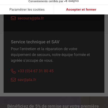
+33 (0)4 67 31 81 45
secours@pla.fr
Service technique et SAV
Pour l'entretien et la réparation de votre
équipement de secours, notre équipe formée et
agréée s'occupe de vous.
+33 (0)4 67 31 80 45
sav@pla.fr
Bénéficiez de 5% de remise sur votre première