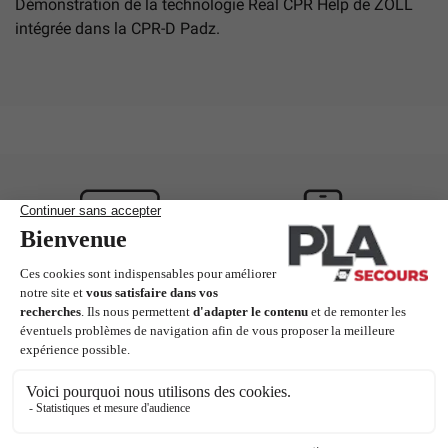
Démonstration de la technologie Real CPR Help de ZOLL
intégrée dans la CPR-D Padz.
Paiement sécurisé
Virement instantané
Previous
Next
3D Secure
facile et sécurisé
Service client
Une question ? Besoin d'aide sur le site ? Des
renseignements sur nos produits ?