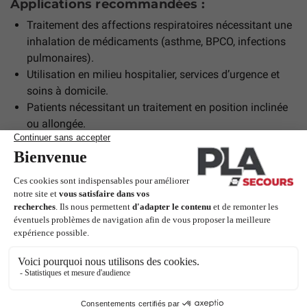
Applications recommandées :
Traitement des affections respiratoires nécessitant une
inhalation de médicaments (asthme, BPCO, infections
pulmonaires).
Utilisation en milieu hospitalier, services d’urgence et
soins à domicile.
Patients nécessitant un traitement en position inclinée
ou allongée.
Pourquoi choisir le nébuliseur Neb-Easy™ ?
Grâce à son confort d’utilisation, sa nébulisation efficace et
sa conception antifuite, le Neb-Easy™ est un choix idéal
pour les professionnels de santé.