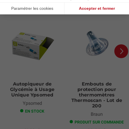
Les clients qui ont acheté ce produit
ont également acheté :
Next
Autopiqueur de
Embouts de
Glycémie à Usage
protection pour
Unique Ypsomed
thermomètres
Thermoscan - Lot de
Ypsomed
200
EN STOCK
Braun
PRODUIT SUR COMMANDE