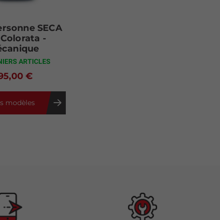
ersonne SECA
Colorata -
canique
NIERS ARTICLES
95,00 €
es modèles