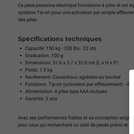
Ce pèse-personne électrique fonctionne à piles et est é
système Tip-on pour une activation par simple effleure
des piles.
Spécifications techniques
Capacité: 150 kg - 330 lbs - 23 sts
Graduation: 100 g
Dimensions: 31.6 x 3.7 x 32.6 cm (L x H x P)
Poids: 1.5 kg
Revêtement: Caoutchouc agréable au toucher
Fonctions: Tip-on (activation par effleurement) - Au
Alimentation: 4 piles type AAA incluses
Garantie: 2 ans
Avec ses performances fiables et sa conception soignée
pour ceux qui recherchent un outil de pesée précis et du