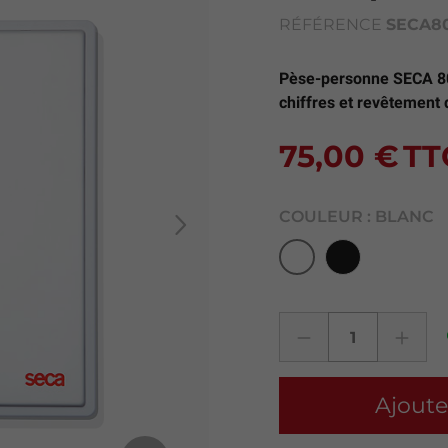
RÉFÉRENCE
SECA8
Pèse-personne SECA 8
chiffres et revêtement 
75,00 €
TT
COULEUR :
BLANC
Noir
Blanc
Next
Ajoute