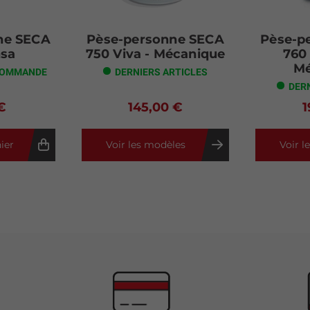
ne SECA
Pèse-personne SECA
Pèse-p
nsa
750 Viva - Mécanique
760 
Mé
COMMANDE
DERNIERS ARTICLES
DER
€
145,00 €
1
ier
Voir les modèles
Voir l