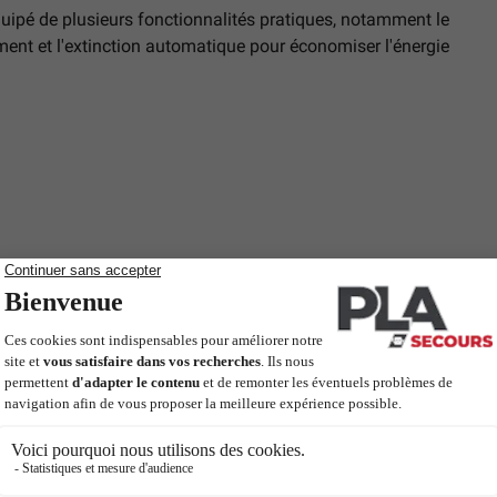
quipé de plusieurs fonctionnalités pratiques, notamment le
ment et l'extinction automatique pour économiser l'énergie
to-Hold - Extinction automatique
, le pèse-personne SECA 803 Clara est un choix judicieux
rable.