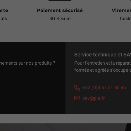
erte
Paiement sécurisé
Viremen
hats
3D Secure
facil
Service technique et SA
gnements sur nos produits ?
Pour l'entretien et la répar
formée et agréée s'occupe 
+33 (0)4 67 31 80 45
sav@pla.fr