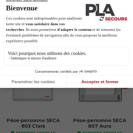
Garantie: 3 ans
Articles complémentaires
Next
Pèse-personne SECA
Pèse-personne SECA
803 Clara
807 Aura