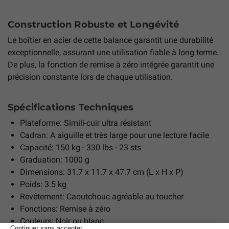
Construction Robuste et Longévité
Le boîtier en acier de cette balance garantit une durabilité
exceptionnelle, assurant une utilisation fiable à long terme.
De plus, la fonction de remise à zéro intégrée garantit une
précision constante lors de chaque utilisation.
Spécifications Techniques
Plateforme: Simili-cuir ultra résistant
Cadran: A aiguille et très large pour une lecture facile
Capacité: 150 kg - 330 lbs - 23 sts
Graduation: 1000 g
Dimensions: 31.7 x 11.7 x 47.7 cm (L x H x P)
Poids: 3.5 kg
Revêtement: Caoutchouc agréable au toucher
Fonctions: Remise à zéro
Couleurs: Noir ou blanc