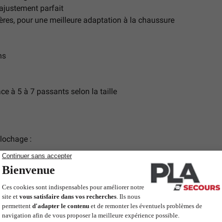
 ajustement parfait
ères, pour une meilleure adaptation à la chaussure
ns
e à 5 à 7 passants selon la taille
ulochage :
éal pour les
ambulanciers, secouristes et personnels