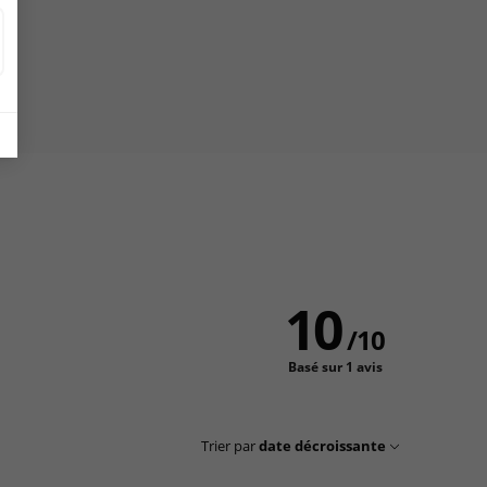
10
/
10
Basé sur 1 avis
Trier par
date décroissante