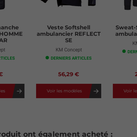
manche
Veste Softshell
Sweat-S
r HOMME
ambulancier REFLECT
ambula
AR
SE
K
pt
KM Concept
DER
RTICLES
DERNIERS ARTICLES
€
56,29 €
les
Voir les modèles
Voir l
produit ont également acheté :