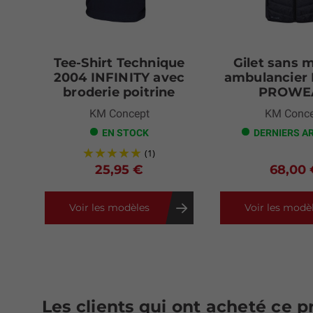
Tee-Shirt Technique
Gilet sans 
2004 INFINITY avec
ambulancie
broderie poitrine
PROWE
KM Concept
KM Conce
EN STOCK
DERNIERS A
(1)
25,95 €
68,00 
Voir les modèles
Voir les modè
Les clients qui ont acheté ce 