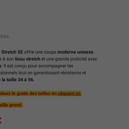
934
(1 avis)
 Stretch SE
offre une coupe
moderne unisexe
,
ce à son
tissu stretch
et une grande praticité avec
s
. Il est conçu pour accompagner les
onnels tout en garantissant résistance et
la taille 34 à 56.
lisez le guide des tailles en
cliquant ici.
aille grand.
C