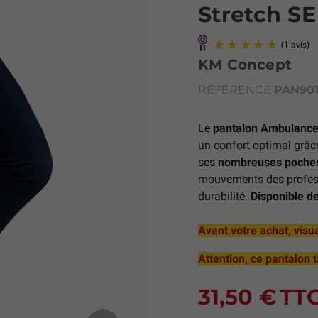
Stretch SE
KM Concept
RÉFÉRENCE
PAN901
Le
pantalon Ambulance
un confort optimal grâ
ses
nombreuses poche
mouvements des professi
durabilité.
Disponible de 
Avant votre achat, visua
Attention, ce pantalon t
31,50 €
TT