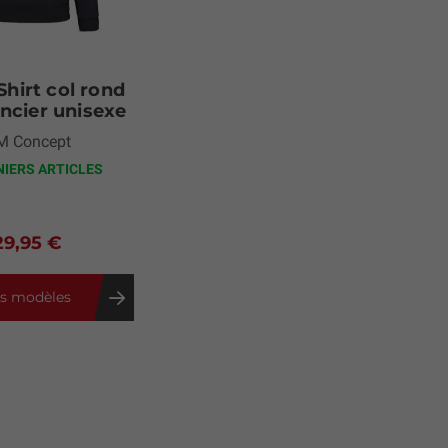
hirt col rond
ncier unisexe
M Concept
NIERS ARTICLES
29,95 €
es modèles