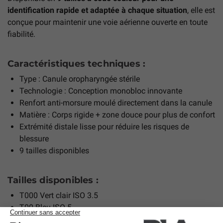
identification rapide et adaptée à chaque situation
, elle est
conçue pour maintenir une voie aérienne ouverte en toute
fiabilité.
Caractéristiques techniques :
Type : Canule oropharyngée stérile
Technologie : Conception monobloc innovante
Renfort anti-morsure moulé directement dans la canule
Matière : Corps rigide + zone douce pour plus de confort
Extrémité distale lisse pour réduire les risques de
blessure
9 tailles disponibles
Tailles disponibles :
T000
Vert clair ISO 3.5
T00 Bleu ISO 5
T0 Gris ISO 5.5