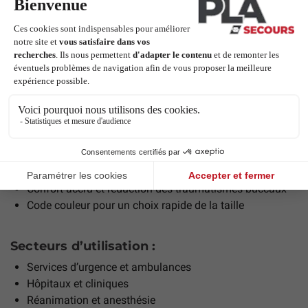
T1 Marron ISO 6.5
T1.5
Blanc ISO 7
T2 Vert ISO 8
T3 Jaune ISO 9
T4 Rouge ISO 10
T5 Violet ISO 12
Les + de la Canule de Guedel stérile :
Sécurité maximale grâce à la conception monobloc
Pas de risque de renfort interne détaché
Confort accru et réduction des traumatismes buccaux
Code couleur pour un choix rapide de la taille
Secteurs d’utilisation :
Services d’urgence et ambulances
Hôpitaux et cliniques
Réanimation et anesthésie