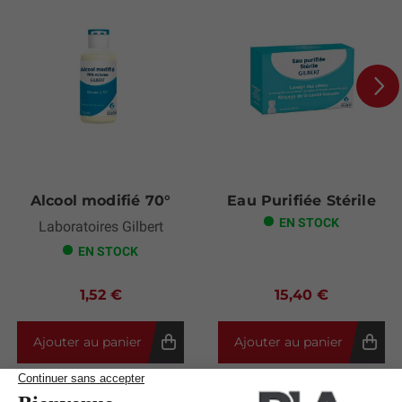
Next
Alcool modifié 70°
Eau Purifiée Stérile
EN STOCK
Laboratoires Gilbert
EN STOCK
1,52 €
15,40 €
Ajouter au panier
Ajouter au panier