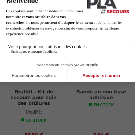
Les clients qui ont acheté ce produit
ont également acheté :
Next
BrulKit - Kit de
Bande en non tissé
secours pour soin
adhésive
des brûlures
EN STOCK
MediKit
EN STOCK
59,90 €
3,94 €