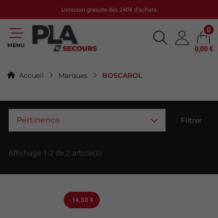
Livraison gratuite dès 240€ d'achats
0
MENU
0,00 €
BOSCAROL
Accueil
Marques
Pertinence
Filtrer
Affichage 1-2 de 2 article(s)
-14,50 €