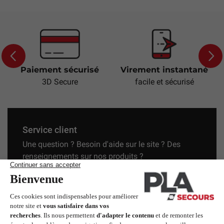
Paiement sécurisé
Virement instantané
Previous
Next
3D Secure
facile et sécurisé
Service client
Une question ? Besoin d'aide sur le site ? Des
renseignements sur nos produits ?
+33 (0)4 67 31 81 45
secours@pla.fr