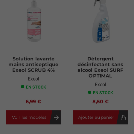
Solution lavante
Détergent
mains antiseptique
désinfectant sans
Exeol SCRUB 4%
alcool Exeol SURF
OPTIMAL
Exeol
Exeol
EN STOCK
EN STOCK
6,99 €
8,50 €
Voir les modèles
Ajouter au panier