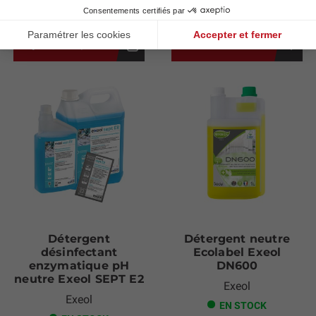
20,90 €
22,70 €
Ajouter au panier
Voir les modèles
Détergent
Détergent neutre
désinfectant
Ecolabel Exeol
enzymatique pH
DN600
neutre Exeol SEPT E2
Exeol
Exeol
EN STOCK