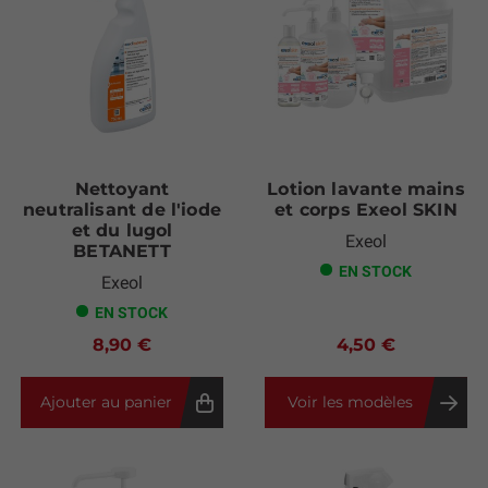
Nettoyant
Lotion lavante mains
neutralisant de l'iode
et corps Exeol SKIN
et du lugol
Exeol
BETANETT
EN STOCK
Exeol
EN STOCK
8,90 €
4,50 €
Ajouter au panier
Voir les modèles