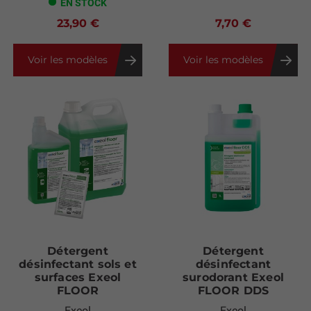
EN STOCK
23,90 €
7,70 €
Voir les modèles
Voir les modèles
Détergent
Détergent
désinfectant sols et
désinfectant
surfaces Exeol
surodorant Exeol
FLOOR
FLOOR DDS
Exeol
Exeol