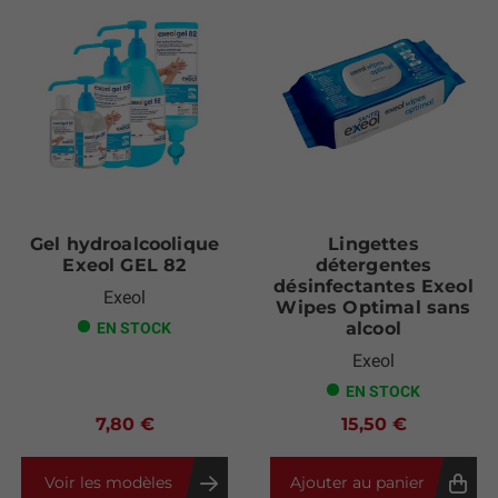
Gel hydroalcoolique
Lingettes
Exeol GEL 82
détergentes
désinfectantes Exeol
Exeol
Wipes Optimal sans
alcool
EN STOCK
Exeol
EN STOCK
7,80 €
15,50 €
Voir les modèles
Ajouter au panier