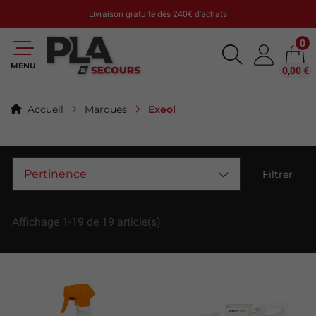
Livraison gratuite dès 240€ d'achats
0
MENU
0,00 €
Exeol
Accueil
Marques
Pertinence
Filtrer
Affichage 1-19 de 19 article(s)