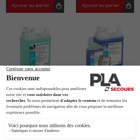
Ajouter au panier
Ajouter au panier
Désinfectant de haut
Détergent
niveau Exeol GTA 2%
désinfectant pH
neutre Exeol SEPT
Exeol
FIRST
EN STOCK
Exeol
DERNIERS ARTICLES
(1)