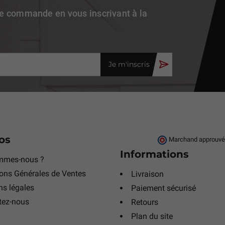
re commande en vous inscrivant à la
Je m'inscris
os
Marchand approuvé p
Informations
mmes-nous ?
ons Générales de Ventes
Livraison
s légales
Paiement sécurisé
tez-nous
Retours
Plan du site