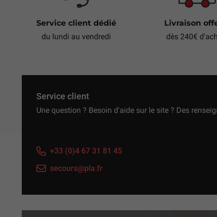
Service client dédié
Livraison off
du lundi au vendredi
dès 240€ d'ac
Service client
Une question ? Besoin d'aide sur le site ? Des rensei
+33 (0)4 67 31 81 45
secours@pla.fr