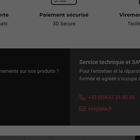
erte
Paiement sécurisé
Viremen
hats
3D Secure
facil
Service technique et SA
gnements sur nos produits ?
Pour l'entretien et la répar
formée et agréée s'occupe 
+33 (0)4 67 31 80 45
sav@pla.fr