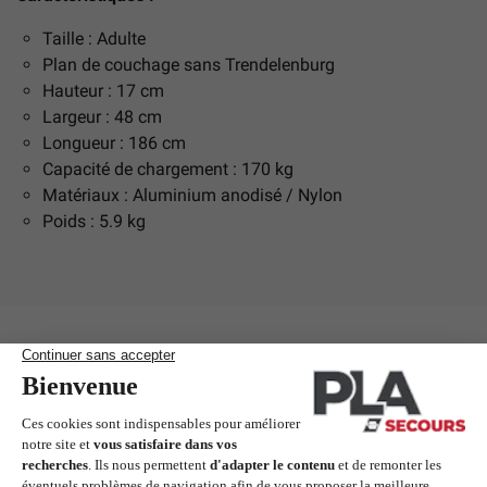
Taille : Adulte
Plan de couchage sans Trendelenburg
Hauteur : 17 cm
Largeur : 48 cm
Longueur : 186 cm
Capacité de chargement : 170 kg
Matériaux : Aluminium anodisé / Nylon
Poids : 5.9 kg
Articles complémentaires