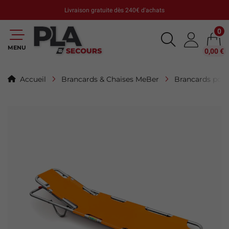
Livraison gratuite dès 240€ d'achats
0
MENU
0,00 €
Accueil
Brancards & Chaises MeBer
Brancards pou