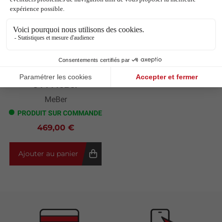
Civière fixe rigide
644 MeBer
MeBer
PRODUIT SUR COMMANDE
469,00 €
Ajouter au panier