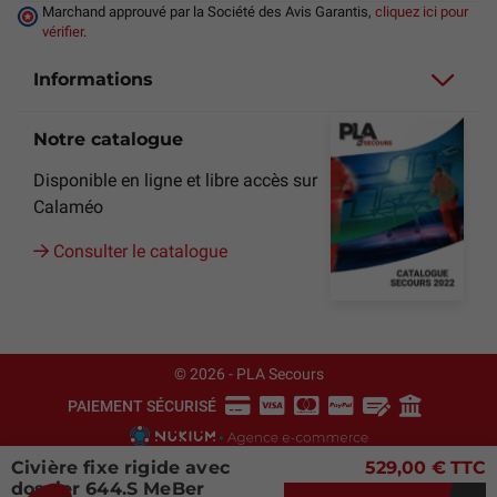
Marchand approuvé par la Société des Avis Garantis,
cliquez ici pour
vérifier
.
Informations
Notre catalogue
Disponible en ligne et libre accès sur
Calaméo
Consulter le catalogue
© 2026 - PLA Secours
PAIEMENT SÉCURISÉ
Civière fixe rigide avec
529,00 €
TTC
dossier 644.S MeBer