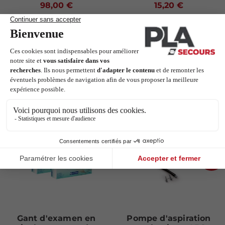
98,00 €
15,20 €
Voir les modèles
Voir les modèles
Les clients qui ont acheté ce produit
ont également acheté :
Next
Gant d'examen en
Pompe d'aspiration