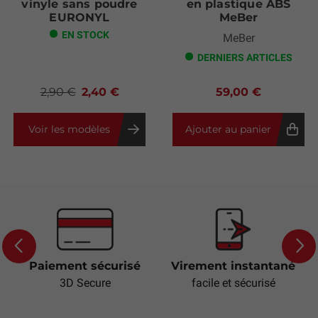
vinyle sans poudre
en plastique ABS
EURONYL
MeBer
EN STOCK
MeBer
DERNIERS ARTICLES
2,90 €
2,40 €
59,00 €
Voir les modèles
Ajouter au panier
Paiement sécurisé
Virement instantané
Previous
Next
3D Secure
facile et sécurisé