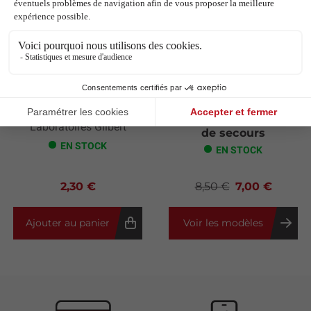
Next
Eau Oxygénée
Pochette de
rangement pour sacs
Laboratoires Gilbert
de secours
EN STOCK
EN STOCK
2,30 €
8,50 €
7,00 €
Ajouter au panier
Voir les modèles