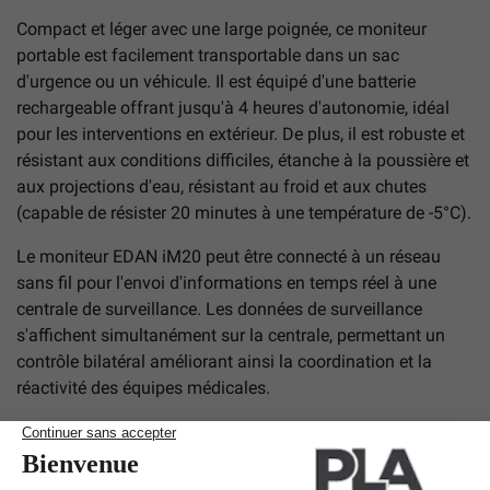
Compact et léger avec une large poignée, ce moniteur
portable est facilement transportable dans un sac
d'urgence ou un véhicule. Il est équipé d'une batterie
rechargeable offrant jusqu'à 4 heures d'autonomie, idéal
pour les interventions en extérieur. De plus, il est robuste et
résistant aux conditions difficiles, étanche à la poussière et
aux projections d'eau, résistant au froid et aux chutes
(capable de résister 20 minutes à une température de -5°C).
Le moniteur EDAN iM20 peut être connecté à un réseau
sans fil pour l'envoi d'informations en temps réel à une
centrale de surveillance. Les données de surveillance
s'affichent simultanément sur la centrale, permettant un
contrôle bilatéral améliorant ainsi la coordination et la
réactivité des équipes médicales.