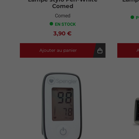
Comed
Comed
P
EN STOCK
3,90 €
Ajouter au panier
A