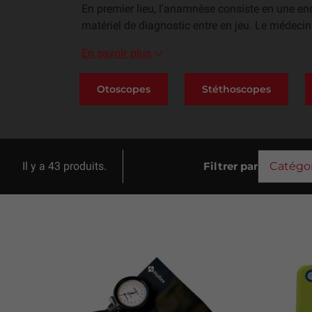
En premier lieu, l'anamnèse consiste en une en
matériel de diagnostic entre en jeu. Le médecin 
En savoir plus
Otoscopes
Stéthoscopes
Il y a 43 produits.
Filtrer par
Catégor