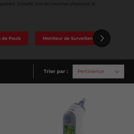
tient. Ensuite, lors de l'examen physique, le
 de Pouls
Moniteur de Surveillance
ECG
Next
Trier par :
Pertinence