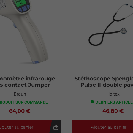
momètre infrarouge
Stéthoscope Spengl
s contact Jumper
Pulse II double pav
Braun
Holtex
RODUIT SUR COMMANDE
DERNIERS ARTICL
64,00 €
46,80 €
jouter au panier
Ajouter au panier