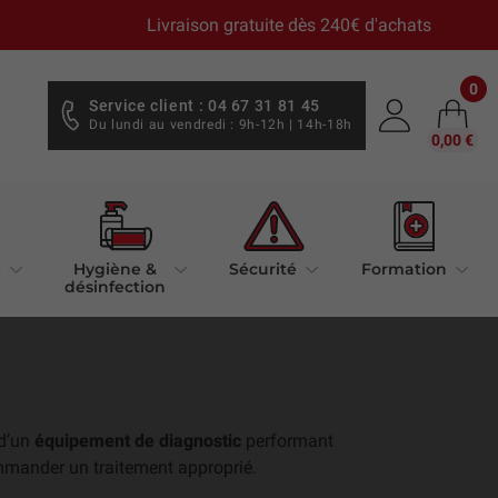
Livraison gratuite dès 240€ d'achats
0
Service client : 04 67 31 81 45
Du lundi au vendredi : 9h-12h | 14h-18h
0,00 €
e
Hygiène &
Sécurité
Formation
désinfection
 d’un
équipement de diagnostic
performant
ommander un traitement approprié.