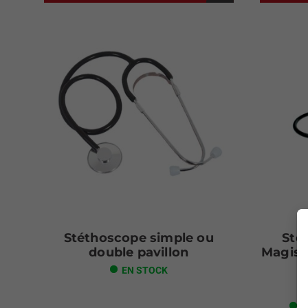
Stéthoscope simple ou
Sté
double pavillon
Magist
EN STOCK
P