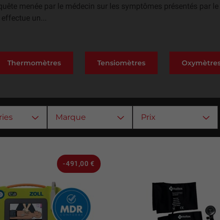
quête menée par le médecin sur les symptômes présentés par le pa
effectue un...
Thermomètres
Tensiomètres
Oxymètres
ies
Marque
Prix
-491,00 €