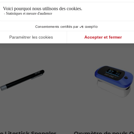
65,90 €
52,00 €
jouter au panier
Ajouter au panier
 Litestick Spengler
Oxymètre de pouls 