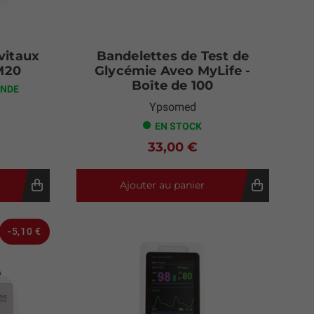
vitaux
Bandelettes de Test de
M20
Glycémie Aveo MyLife -
Boîte de 100
ANDE
Ypsomed
EN STOCK
33,00 €
Ajouter au panier
-5,10 €