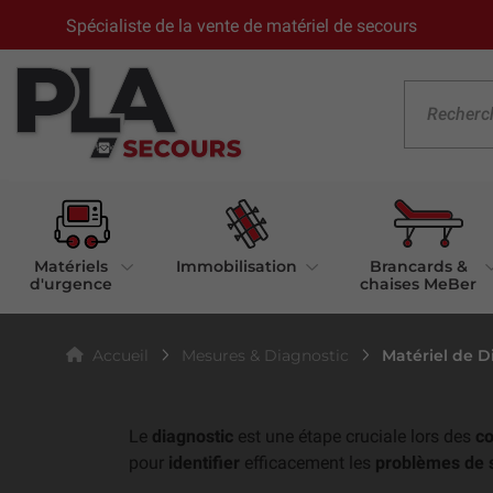
Spécialiste de la vente de matériel de secours
Matériels
Immobilisation
Brancards &
d'urgence
chaises MeBer
Matériel de D
Accueil
Mesures & Diagnostic
Le
diagnostic
est une étape cruciale lors des
co
pour
identifier
efficacement les
problèmes de 