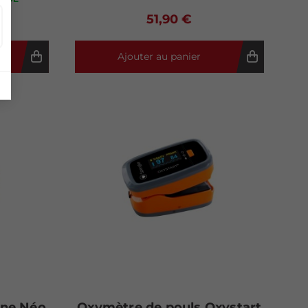
51,90 €
Ajouter au panier
One Néo
Oxymètre de pouls Oxystart