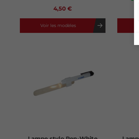
4,50 €
Voir les modèles
A
Lampe stylo Pen-White
Lampe