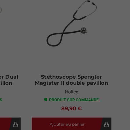
er Dual
Stéthoscope Spengler
illon
Magister II double pavillon
Holtex
ES
PRODUIT SUR COMMANDE
89,90 €
Ajouter au panier