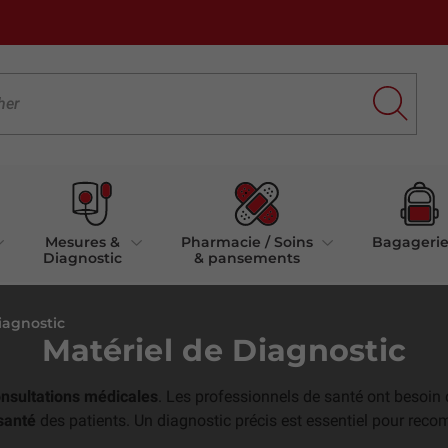
Mesures &
Pharmacie / Soins
Bagageri
Diagnostic
& pansements
iagnostic
Matériel de Diagnostic
nsultations médicales
. Les professionnels de santé ont besoin
santé
des patients. Un diagnostic précis est essentiel pour rec