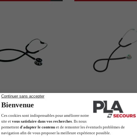
thoscope Spengler
Stéthoscope Spengle
er Pédiatrique double
II Pédiatrique si
pavillon
pavillon
Holtex
Holtex
RODUIT SUR COMMANDE
PRODUIT SUR COMM