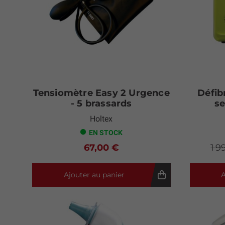
Tensiomètre Easy 2 Urgence
Défib
- 5 brassards
s
Holtex
EN STOCK
67,00 €
1 9
Ajouter au panier
A