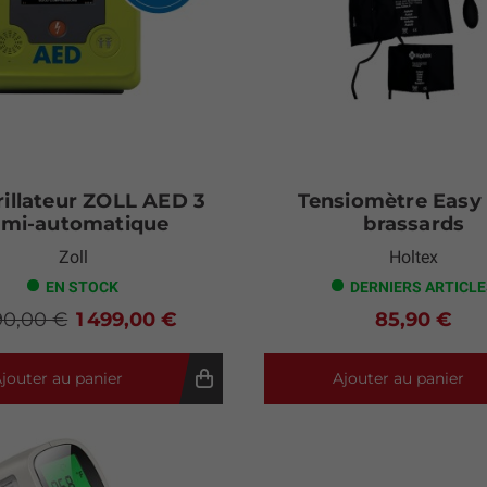
rillateur ZOLL AED 3
Tensiomètre Easy 
emi-automatique
brassards
Zoll
Holtex
EN STOCK
DERNIERS ARTICL
90,00 €
1 499,00 €
85,90 €
jouter au panier
Ajouter au panier