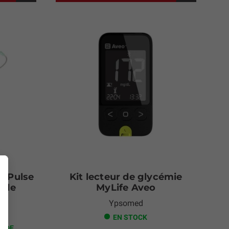
r Pulse
Kit lecteur de glycémie
mple
MyLife Aveo
Ypsomed
EN STOCK
ANDE