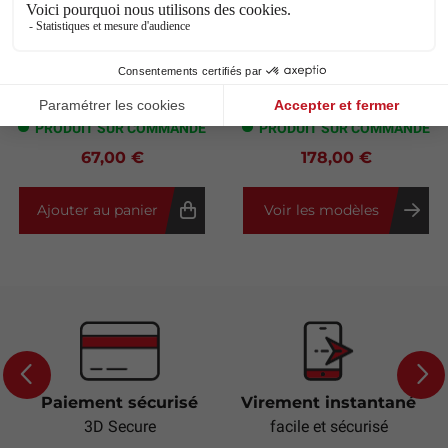
Ceintures Spider
Planche vertébrale
pour planche dorsale
pédiatrique DUCK
MeBer
MeBer
MeBer
MeBer
PRODUIT SUR COMMANDE
PRODUIT SUR COMMANDE
67,00 €
178,00 €
Ajouter au panier
Voir les modèles
Paiement sécurisé
Virement instantané
Previous
Next
3D Secure
facile et sécurisé