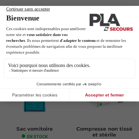
Ajouter au panier
Ajouter au panier
Les clients qui ont acheté ce produit
ont également acheté :
Next
Sac vomitoire
Compresse non tissé
et stérile
EN STOCK