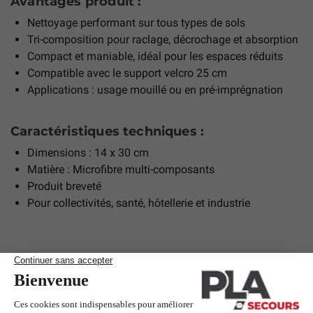
Avantages produit :
Nettoyage performant sur tous types de sols
Tri-composition pour raclage, décrochage et absorption
Compact et maniable, idéal pour les espaces réduits
Compatible avec le support velcro 25 cm
Applications : usage mouillé ou en pré-imprégnation
Caractéristiques techniques :
Dimensions : 14 x 30 cm
Matière : Microfibre multi-composants
Produit breveté
Pour collectivités, santé, hôtellerie et industrie
Les clients qui ont acheté ce produit