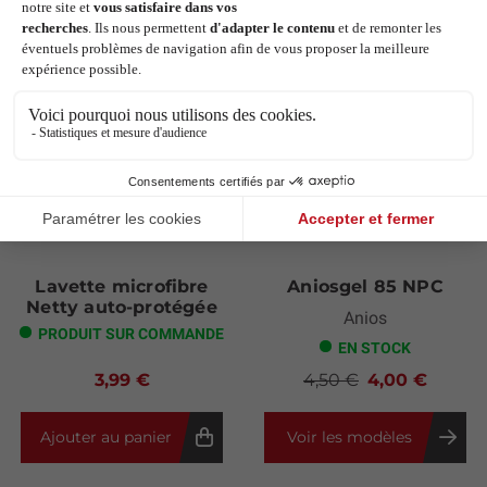
ont également acheté :
Next
Lavette microfibre
Aniosgel 85 NPC
Netty auto-protégée
Anios
PRODUIT SUR COMMANDE
EN STOCK
3,99 €
4,50 €
4,00 €
Ajouter au panier
Voir les modèles