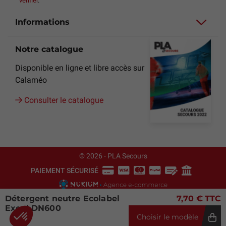
vérifier
.
Informations
Notre catalogue
Disponible en ligne et libre accès sur
Calaméo
Consulter le catalogue
© 2026 - PLA Secours
PAIEMENT SÉCURISÉ
Détergent neutre Ecolabel
7,70 €
TTC
Exeol DN600
Choisir le modèle