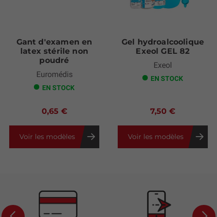
Next
Gant d'examen en
Gel hydroalcoolique
latex stérile non
Exeol GEL 82
poudré
Exeol
Euromédis
EN STOCK
EN STOCK
0,65 €
7,50 €
Voir les modèles
Voir les modèles