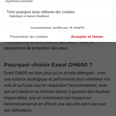
Un dosage précis et le respect des températures
recommandées permettent d’optimiser les résultats, de
réduire la consommation d’eau et d’énergie, et de limiter la
pollution.
Produit réservé à un usage professionnel.
Provoque une sévère irritation des yeux. Porter un
équipement de protection des yeux.
Pourquoi choisir Exeol DN600 ?
Exeol DN600 est bien plus qu’un simple détergent : c’est
une solution écologique et performante pour entretenir vos
sols et surfaces tout en respectant l’environnement. Avec
son pH neutre et sa formule douce, il garantit des résultats
impeccables, tout en minimisant son impact sur
l’environnement et en offrant une sécurité optimale pour
ses utilisateurs.