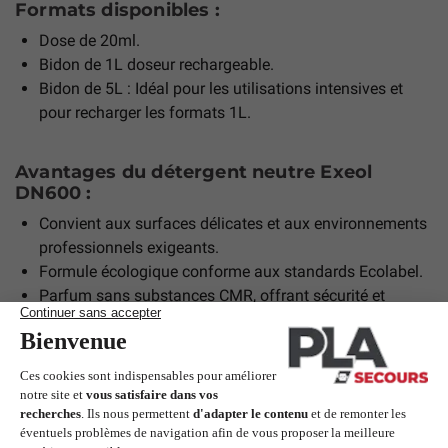
Formats disponibles :
Dose de 20ml.
Bidon de 1L doseur rechargeable.
Bidon de 5L : Idéal pour les utilisations intensives et
pour recharger les formats 1L.
Avantages du détergent neutre Exeol
DN600 :
Convient aux surfaces délicates et aux environnements
professionnels exigeants.
Formule écologique conforme aux standards Ecolabel.
Parfum sans substances CMR, offrant sécurité et
confort d’utilisation.
Dilution efficace pour réduire les coûts et l’impact
environnemental.
Précautions et recommandations :