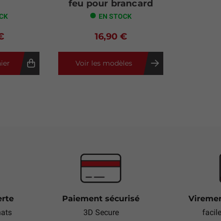
feu pour brancard
CK
EN STOCK
€
16,90 €
ier
Voir les modèles
erte
Paiement sécurisé
Viremen
hats
3D Secure
facil