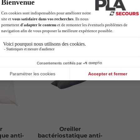
r
Oreiller
que anti-
bactériostatique anti-