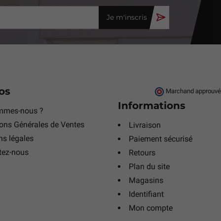
Je m'inscris
os
Marchand approuvé p
Informations
mmes-nous ?
ons Générales de Ventes
Livraison
s légales
Paiement sécurisé
tez-nous
Retours
Plan du site
Magasins
Identifiant
Mon compte