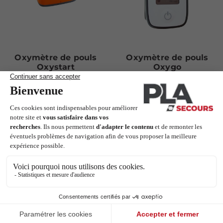
Oxymètre de pouls
Oxymètre de pouls
Oxystart
Oxygo
Holtex
Holtex
EN STOCK
EN STOCK
33,90 €
59,00 €
Ajouter au panier
Ajouter au panier
Les clients qui ont acheté ce produit
ont également acheté :