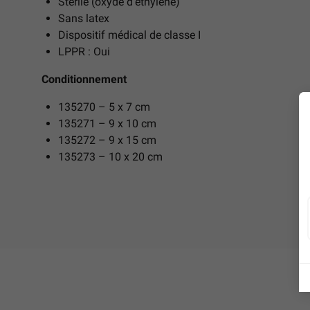
Stérile (oxyde d’éthylène)
Sans latex
Dispositif médical de classe I
LPPR : Oui
Conditionnement
135270 – 5 x 7 cm
135271 – 9 x 10 cm
135272 – 9 x 15 cm
135273 – 10 x 20 cm