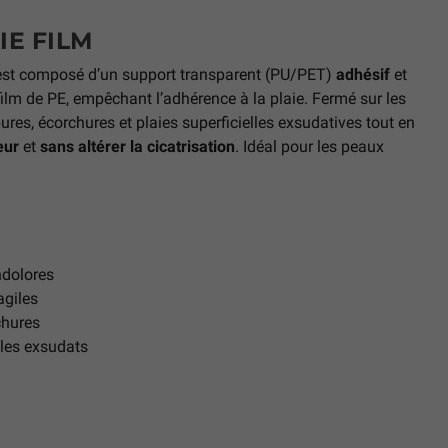
IE FILM
 est composé d’un support transparent (PU/PET)
adhésif
et
ilm de PE, empêchant l’adhérence à la plaie. Fermé sur les
pures, écorchures et plaies superficielles exsudatives tout en
eur
et
sans altérer la cicatrisation
. Idéal pour les peaux
.
dolores
agiles
chures
t les exsudats