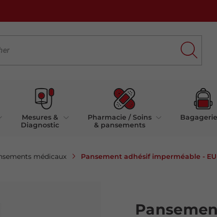
Mesures &
Pharmacie / Soins
Bagageri
Diagnostic
& pansements
Pansement adhésif imperméable - E
nsements médicaux
Pansement