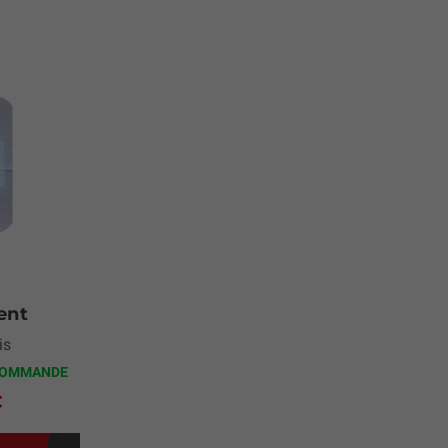
ent
is
COMMANDE
€