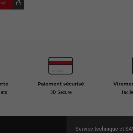
ier
erte
Paiement sécurisé
Viremen
hats
3D Secure
facil
Service technique et SA