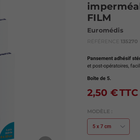
imperméa
FILM
Euromédis
RÉFÉRENCE
135270
Pansement adhésif stér
et post-opératoires, faci
Boîte de 5.
2,50 €
TTC
MODÈLE :