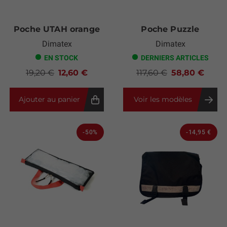
Poche UTAH orange
Poche Puzzle
Dimatex
Dimatex
EN STOCK
DERNIERS ARTICLES
19,20 €
12,60 €
117,60 €
58,80 €
Ajouter au panier
Voir les modèles
-50%
-14,95 €