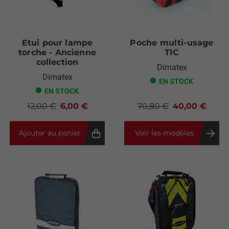
Etui pour lampe
Poche multi-usage
torche - Ancienne
TIC
collection
Dimatex
Dimatex
EN STOCK
EN STOCK
12,00 €
6,00 €
70,80 €
40,00 €
Ajouter au panier
Voir les modèles