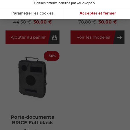
BOSCAROL
Dimatex
DERNIERS ARTICLES
EN STOCK
44,50 €
30,00 €
70,80 €
30,00 €
Ajouter au panier
Voir les modèles
-50%
Porte-documents
BRICE Full black