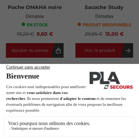
Poche OMAHA noire
Sacoche Study
Dimatex
Dimatex
EN STOCK
PRODUIT INDISPONIBLE
19,20 €
9,60 €
29,95 €
15,00 €
Ajouter au panier
Voir le produit
-14,50 €
-40,80 €
Coussin anatomique
Poche ROCKET